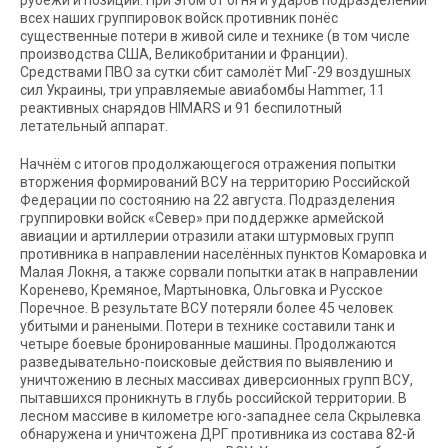
рубежи и позиции. При этом от огня и ударов подразделений
всех наших группировок войск противник понёс
существенные потери в живой силе и технике (в том числе
производства США, Великобритании и Франции).
Средствами ПВО за сутки сбит самолёт МиГ-29 воздушных
сил Украины, три управляемые авиабомбы Hammer, 11
реактивных снарядов HIMARS и 91 беспилотный
летательный аппарат.
Начнём с итогов продолжающегося отражения попытки
вторжения формирований ВСУ на территорию Российской
Федерации по состоянию на 22 августа. Подразделения
группировки войск «Север» при поддержке армейской
авиации и артиллерии отразили атаки штурмовых групп
противника в направлении населённых пунктов Комаровка и
Малая Локня, а также сорвали попытки атак в направлении
Коренево, Кремяное, Мартыновка, Ольговка и Русское
Поречное. В результате ВСУ потеряли более 45 человек
убитыми и ранеными. Потери в технике составили танк и
четыре боевые бронированные машины. Продолжаются
разведывательно-поисковые действия по выявлению и
уничтожению в лесных массивах диверсионных групп ВСУ,
пытавшихся проникнуть в глубь российской территории. В
лесном массиве в километре юго-западнее села Скрылевка
обнаружена и уничтожена ДРГ противника из состава 82-й