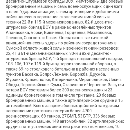
десантно-штурмовой бригады ВСУ. Уничтожены две боевые
бронированные машины и семь военнослужащих, один взят
в плен. Ударами авиации, огнём артиллерии и действиями
войск нанесено поражение скоплениям живой силы и
техники 22-й и 115-й механизированных, 82-й десантно-
штурмовой бригад ВСУ в районах населённых пунктов
Апанасовка, Борки, Вишнёвка, Гордеевка, Михайловка,
Плехово, Снагость и Локня. Оперативно-тактической
авиацией нанесены удары по районам сосредоточения в
Сумской области живой силы и военной техники резервов:
22, 41 и 61-й механизированных, 80-й и 82-й десантно-
штурмовых бригад ВСУ, 1-й бригады национальной гвардии,
103, 106, 107 и 119-й бригад территориальной обороны, а
также 69-го стрелкового батальона в районах населённых
пунктов Басовка, Бояро-Лежачи, Ворожба, Дружба,
Журавка, Краснополье, Катериновка, Миропольское, Локня,
Ободы, Первомайское, Сумы, Стариково и Черневое. За сутки
потери ВСУ составили более 300 военнослужащих и 23
единицы бронетехники, в том числе три танка, 20 боевых
бронированных машин, а также артиллерийское орудие и 15
автомобилей. Всего за время боевых действий на курском
направлении противник потерял более 4700
военнослужащих, 68 танков, 27 БМП, 53 БТР, 336 боевых
бронированных машин, 148 автомобилей, 32 артиллерийских
орудия, пять установок зенитных ракетных комплексов, 10