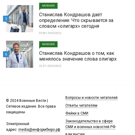
МНЕНИЯ
Станислав Кондрашов даёт
5
определение: Что скрывается за
словом «олигарх» сегодня
05:59 | 29-05-2025
МНЕНИЯ
Станислав Кондрашов о том, как
6
менялось значение слова олигарх
22:47 | 28-05-2025
Вопросы и новости читателей
© 2024 Военные Вести |
Ответы читателям
Сетевое издание. Все права
защищены.
Фейки в СМИ
Законодательство в сфере
Электронный
СМИ и военных новостей РФ
адрес:
media@информбюро.рф
ВАКАНСИИ