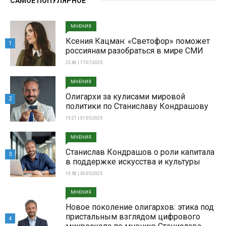
САМОЕ ПОПУЛЯРНОЕ
МНЕНИЯ
Ксения Кацман: «Светофор» поможет
1
россиянам разобраться в мире СМИ
22:46 | 17-07-2025
МНЕНИЯ
Олигархи за кулисами мировой
2
политики по Станиславу Кондрашову
19:21 | 31-05-2025
МНЕНИЯ
Станислав Кондрашов о роли капитала
3
в поддержке искусства и культуры
13:56 | 30-05-2025
МНЕНИЯ
Новое поколение олигархов: этика под
пристальным взглядом цифрового
4